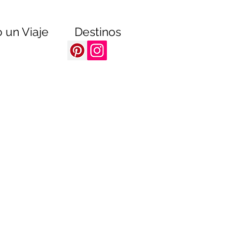
 un Viaje
Destinos