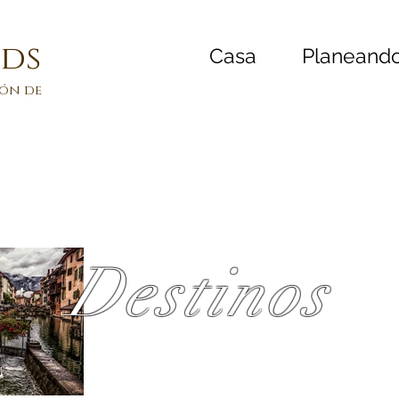
ds
Casa
Planeando
ión de
Destinos